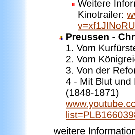
Weitere Info
Kinotrailer:
w
v=xf1JINoR
Preussen - Chr
1. Vom Kurfürs
2. Vom Königre
3. Von der Refo
4 - Mit Blut un
(1848-1871)
www.youtube.co
list=PLB16603
weitere Informatio