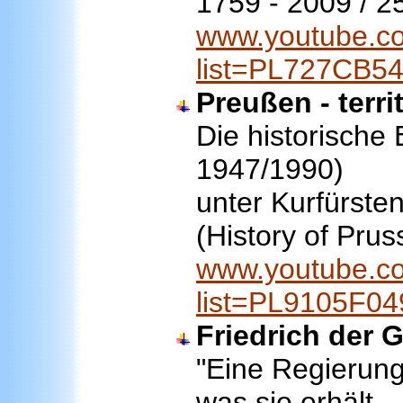
1759 - 2009 / 2
www.youtube.co
list=PL727CB5
Preußen - terri
Die historische
1947/1990)
unter Kurfürste
(History of Pru
www.youtube.co
list=PL9105F0
Friedrich der 
"Eine Regierung
was sie erhält,