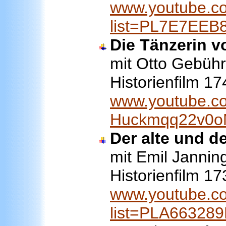
www.youtube.co
list=PL7E7EE
Die Tänzerin
v
mit Otto Gebühr 
Historienfilm 1
www.youtube.co
Huckmqq22v0
Der alte und d
mit Emil Janning
Historienfilm 1
www.youtube.co
list=PLA6632