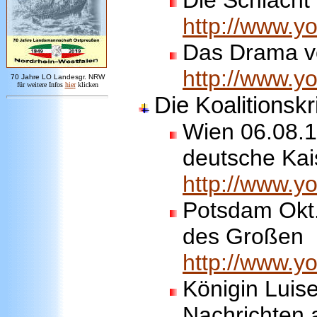
Die Schlacht
http://www.
Das Drama vo
http://www.
7
0 Jahre LO
Landesgr
.
NRW
für weitere Infos
hie
r
klicken
Die Koalitionsk
Wien 06.08.18
deutsche Kai
http://www.
Potsdam Okt.
des Großen
http://www.
Königin Luise
Nachrichten 