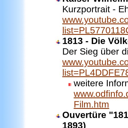
Kurzportrait - 
www.youtube.co
list=PL577011
1813 - Die Völk
Der Sieg über d
www.youtube.co
list=PL4DDFE
weitere Infor
www.odfinfo
Film.htm
Ouvertüre "181
1893)