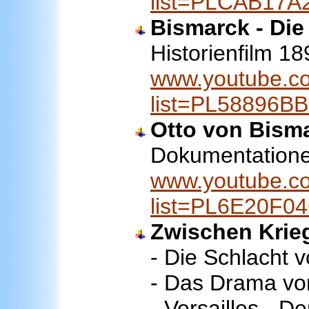
list=PLCAB17
Bismarck - Die
Historienfilm 1
www.youtube.co
list=PL58896B
Otto von Bism
Dokumentation
www.youtube.co
list=PL6E20F0
Zwischen Krie
- Die Schlacht 
- Das Drama von
- Versailles - 