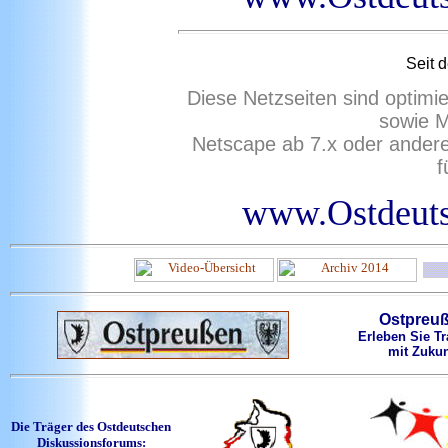
Seit
d
Diese Netzseiten sind optimi
sowie M
Netscape ab 7.x oder ander
f
www.Ostdeuts
Ostpreu
Erleben Sie Tr
mit Zukun
Die Träger des Ostdeutschen
Diskussionsforums: