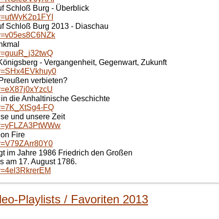
f Schloß Burg - Überblick
?v=utWyK2p1FYI
uf Schloß Burg 2013 - Diaschau
?v=v05es8C6NZk
nkmal
?v=guuR_j32twQ
e Königsberg - Vergangenheit, Gegenwart, Zukunft
?v=SHx4EVkhuy0
 Preußen verbieten?
?v=eX87j0xYzcU
g in die Anhaltinische Geschichte
?v=7K_XtSg4-FQ
uise und unsere Zeit
h?v=yFLZA3PtWWw
on Fire
?v=V79ZArr80Y0
gt im Jahre 1986 Friedrich den Großen
es am 17. August 1786.
?v=4el3RkrerEM
eo-Playlists / Favoriten 2013