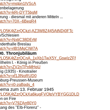
watch?v=mstpn1lVScA
kenbelagerung
watch?v=kRj-DYT5bgM
ung - diesmal mit anderen Mitteln ...
watch?v=70X--6BeqR4
st=PLO5K4tZzrQCkzI-AZ3W8Z445AtNDj0FTc
e/Schlesien
watch?v=NxtiC38DErM
nderthalle Breslau
watch?v=rIBSMgClW7A
300. Thronjubiläum
st=PLO5K4tZzrQCnA_1xXb1TwX5Y_GswlzZFf
ilhelm I. - König in Preußen
/watch?v=ZV2nTPnMHpU
g (1935) - Kinotrailer
watch?v=xf1JINoRUD0
enburg-Preussen-Museum
atch?v=i0-zqBpds_4
hema zum 13. Februar 1945
ist=PLO5K4tZzrQCkXa6kugFVOIpVYBYGG1DLD
n on Fire
watch?v=V79ZArr80Y0
ang des "Elb-Florenz" -