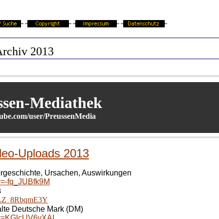
rchiv 2013
ssen-Mediathek
be.com/user/PreussenMedia
deo-Uploads 2013
orgeschichte, Ursachen, Auswirkungen
v=-fq_JUBfk9M
3
v=LZ_8RbqmE3Y
lte Deutsche Mark (DM)
?v=KGlcUV6yXAI