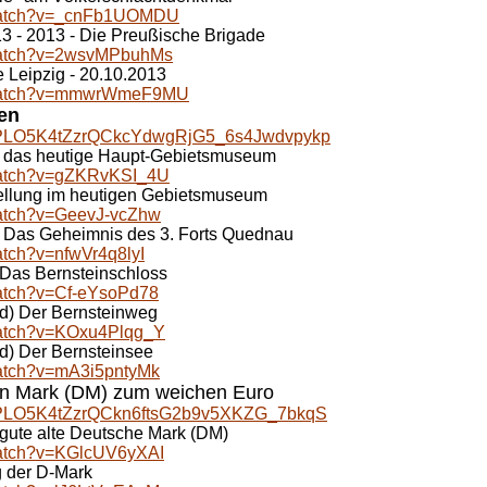
/watch?v=_cnFb1UOMDU
13 - 2013 - Die Preußische Brigade
/watch?v=2wsvMPbuhMs
e Leipzig - 20.10.2013
m/watch?v=mmwrWmeF9MU
en
st=PLO5K4tZzrQCkcYdwgRjG5_6s4Jwdvpykp
- das heutige Haupt-Gebietsmuseum
watch?v=gZKRvKSI_4U
tellung im heutigen Gebietsmuseum
watch?v=GeevJ-vcZhw
- Das Geheimnis des 3. Forts Quednau
atch?v=nfwVr4q8lyI
 Das Bernsteinschloss
watch?v=Cf-eYsoPd78
d) Der Bernsteinweg
watch?v=KOxu4Plqg_Y
d) Der Bernsteinsee
watch?v=mA3i5pntyMk
en Mark (DM) zum weichen Euro
st=PLO5K4tZzrQCkn6ftsG2b9v5XKZG_7bkqS
ute alte Deutsche Mark (DM)
watch?v=KGlcUV6yXAI
g der D-Mark