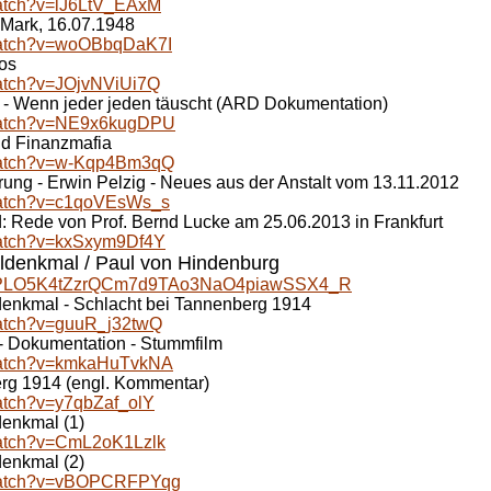
watch?v=lJ6LtV_EAxM
Mark, 16.07.1948
/watch?v=woOBbqDaK7I
ros
watch?v=JOjvNViUi7Q
 - Wenn jeder jeden täuscht (ARD Dokumentation)
/watch?v=NE9x6kugDPU
nd Finanzmafia
/watch?v=w-Kqp4Bm3qQ
ng - Erwin Pelzig - Neues aus der Anstalt vom 13.11.2012
watch?v=c1qoVEsWs_s
d: Rede von Prof. Bernd Lucke am 25.06.2013 in Frankfurt
watch?v=kxSxym9Df4Y
ldenkmal / Paul von Hindenburg
ist=PLO5K4tZzrQCm7d9TAo3NaO4piawSSX4_R
enkmal - Schlacht bei Tannenberg 1914
watch?v=guuR_j32twQ
- Dokumentation - Stummfilm
/watch?v=kmkaHuTvkNA
erg 1914 (engl. Kommentar)
atch?v=y7qbZaf_olY
enkmal (1)
watch?v=CmL2oK1Lzlk
enkmal (2)
/watch?v=vBOPCRFPYqg