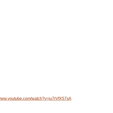
//www.youtube.com/watch?v=ju7rVfX57sA