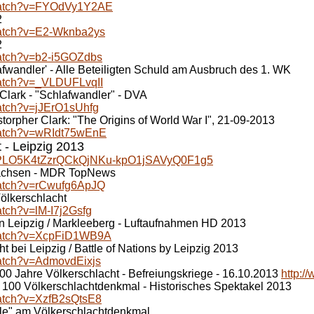
/watch?v=FYOdVy1Y2AE
2
watch?v=E2-Wknba2ys
2
watch?v=b2-i5GOZdbs
lafwandler' - Alle Beteiligten Schuld am Ausbruch des 1. WK
watch?v=_VLDUFLvqII
 Clark - "Schlafwandler" - DVA
atch?v=jJErO1sUhfg
istorpher Clark: "The Origins of World War I", 21-09-2013
watch?v=wRIdt75wEnE
 - Leipzig 2013
st=PLO5K4tZzrQCkQjNKu-kpO1jSAVyQ0F1g5
 Sachsen - MDR TopNews
watch?v=rCwufg6ApJQ
ölkerschlacht
atch?v=lM-I7j2Gsfg
in Leipzig / Markleeberg - Luftaufnahmen HD 2013
/watch?v=XcpFiD1WB9A
t bei Leipzig / Battle of Nations by Leipzig 2013
watch?v=AdmovdEixjs
00 Jahre Völkerschlacht - Befreiungskriege - 16.10.2013
http:
- 100 Völkerschlachtdenkmal - Historisches Spektakel 2013
watch?v=XzfB2sQtsE8
ole" am Völkerschlachtdenkmal