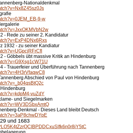
annenberg-Nationaldenkmal
watch?v=Nx8Z45sz0Js
grafie
watch?v=0JEM_EB-9-w
ergalerie
/watch?v=JxxOKMVbN2w
2 - Rede zu seiner 2. Kandidatur
/watch?v=ExP4DNx6Rxs
z 1932 - zu seiner Kandiatur
atch?v=UGpcjRFrCfI
2 - Göbbels übt massive Kritik an Hindenburg
/watch?v=G9Xsg1cW71U
4 - Trauerfeier und Überführung nach Tannenberg
watch?v=4H3rVfaqwC8
 Tannenberg Abschied von Paul von Hindenburg
watch?v=_b04qsBtQ2c
 Hindenburg
watch?v=kdpM4-vuZdY
klame- und Siegelmarken
/watch?v=WV3DSbxAmtQ
enberg-Denkmal - Dieses Land bleibt Deutsch
/watch?v=3aP8chwDYpE
529 und 1683
t=PLO5K4tZzrQClBPDDCxuSlfk6n0r8iY5tC
enbelagerung