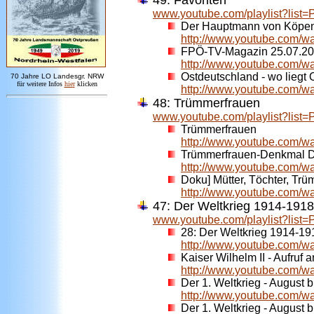
49: Favoriten
www.youtube.com/playlist?l
Der Hauptmann von Köpen
http://www.youtube.com/
FPÖ-TV-Magazin 25.07.2
http://www.youtube.com/
Ostdeutschland - wo liegt
7
0 Jahre LO
Landesgr
.
NRW
für weitere Infos
hie
r
klicken
http://www.youtube.com/
48: Trümmerfrauen
www.youtube.com/playlist?li
Trümmerfrauen
http://www.youtube.com
Trümmerfrauen-Denkmal 
http://www.youtube.com/
Doku] Mütter, Töchter, Tr
http://www.youtube.com/
47:
Der Weltkrieg 1914-1918
www.youtube.com/playlist?li
28:
Der Weltkrieg 1914-19
http://www.youtube.com/w
Kaiser Wilhelm II - Aufruf 
http://www.youtube.com/
Der 1. Weltkrieg - August 
http://www.youtube.com/
Der 1. Weltkrieg - August b