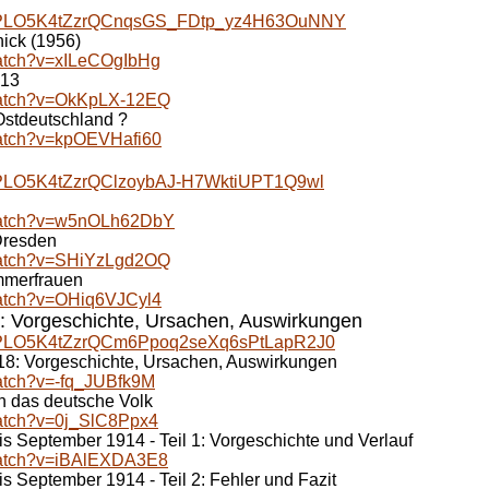
ist=PLO5K4tZzrQCnqsGS_FDtp_yz4H63OuNNY
ick (1956)
watch?v=xILeCOgIbHg
013
watch?v=OkKpLX-12EQ
 Ostdeutschland ?
watch?v=kpOEVHafi60
st=PLO5K4tZzrQClzoybAJ-H7WktiUPT1Q9wl
/watch?v=w5nOLh62DbY
Dresden
watch?v=SHiYzLgd2OQ
ümmerfrauen
watch?v=OHiq6VJCyl4
: Vorgeschichte, Ursachen, Auswirkungen
st=PLO5K4tZzrQCm6Ppoq2seXq6sPtLapR2J0
18: Vorgeschichte, Ursachen, Auswirkungen
atch?v=-fq_JUBfk9M
an das deutsche Volk
watch?v=0j_SlC8Ppx4
bis September 1914 - Teil 1: Vorgeschichte und Verlauf
watch?v=iBAlEXDA3E8
is September 1914 - Teil 2: Fehler und Fazit